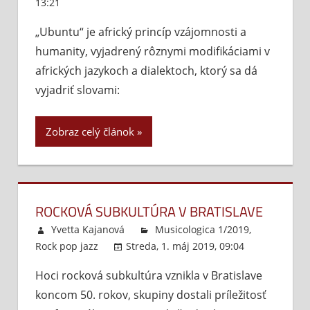
13:21
Komentáre vypnuté
na
„Ubuntu“
„Ubuntu“ je africký princíp vzájomnosti a
a
humanity, vyjadrený rôznymi modifikáciami v
hudobné
fúzie
afrických jazykoch a dialektoch, ktorý sa dá
vyjadriť slovami:
Zobraz celý článok
ROCKOVÁ SUBKULTÚRA V BRATISLAVE
Yvetta Kajanová
Musicologica 1/2019
,
Rock pop jazz
Streda, 1. máj 2019, 09:04
Komentár
Hoci rocková subkultúra vznikla v Bratislave
vypnuté
na
koncom 50. rokov, skupiny dostali príležitosť
Ro