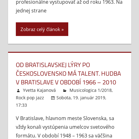
su
profesionálne vystupovať až od roku 1963. Na
v B
jednej strane
Zobraz celý článok
OD BRATISLAVSKEJ LÝRY PO
ČESKOSLOVENSKO MÁ TALENT. HUDBA
V BRATISLAVE V OBDOBÍ 1966 – 2010
Yvetta Kajanová
Musicologica 1/2018
,
Rock pop jazz
Sobota, 19. január 2019,
17:33
Komentáre vypnuté
na
Od
V Bratislave, hlavnom meste Slovenska, sa
Bratislavskej
vždy konali vystúpenia umelcov svetového
lýry
po
formátu. V období 1948 – 1963 sa väčšina