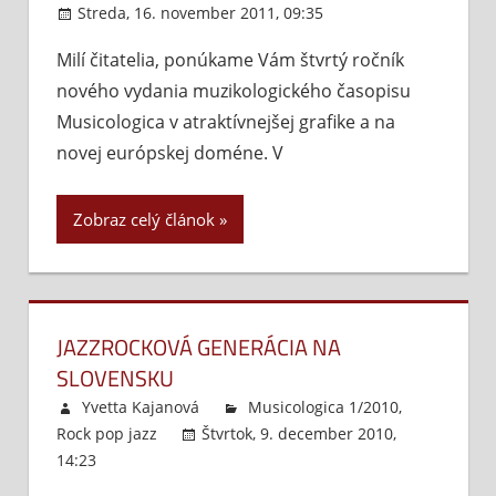
Streda, 16. november 2011, 09:35
Komentáre
vypnuté
na
Milí čitatelia, ponúkame Vám štvrtý ročník
Úvodník
nového vydania muzikologického časopisu
1/2011
Musicologica v atraktívnejšej grafike a na
novej európskej doméne. V
Zobraz celý článok
JAZZROCKOVÁ GENERÁCIA NA
SLOVENSKU
Yvetta Kajanová
Musicologica 1/2010
,
Rock pop jazz
Štvrtok, 9. december 2010,
14:23
Komentáre vypnuté
na
Jazzrocková