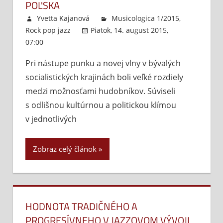
POĽSKA
Yvetta Kajanová
Musicologica 1/2015
,
Rock pop jazz
Piatok, 14. august 2015,
07:00
Komentáre vypnuté
na
Punk
Pri nástupe punku a novej vlny v bývalých
a
socialistických krajinách boli veľké rozdiely
nová
vlna
medzi možnosťami hudobníkov. Súviseli
v
s odlišnou kultúrnou a politickou klímou
krajinách
v jednotlivých
Československa,
Juhoslávie
Zobraz celý článok
a
Poľska
HODNOTA TRADIČNÉHO A
PROGRESÍVNEHO V JAZZOVOM VÝVOJI