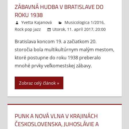
ZÁBAVNÁ HUDBA V BRATISLAVE DO
ROKU 1938
Yvetta Kajanová
Musicologica 1/2016
,
Rock pop jazz
Utorok, 11. apríl 2017, 20:00
Komentá
Bratislava koncom 19. a začiatkom 20.
vypnuté
storočia bola multikultúrnym malým mestom,
ktoré postupne do roku 1938 preberalo
mnohé prvky veľkomestskej zábavy.
Zobraz celý článok
PUNK A NOVÁ VLNA V KRAJINÁCH
ČESKOSLOVENSKA, JUHOSLÁVIE A