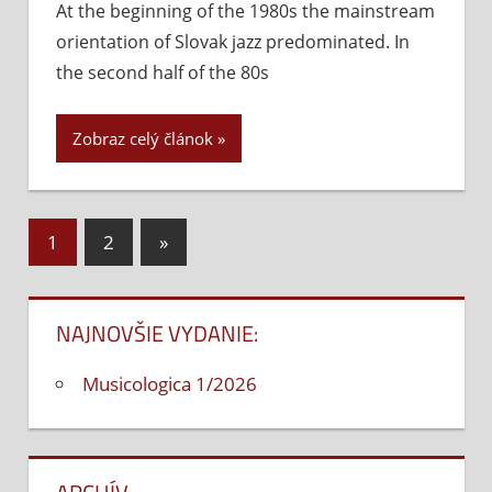
At the beginning of the 1980s the mainstream
generácia
orientation of Slovak jazz predominated. In
na
Slovensku
the second half of the 80s
Zobraz celý článok
1
2
Next
»
Navigácia
Posts
v
NAJNOVŠIE VYDANIE:
článkoch
Musicologica 1/2026