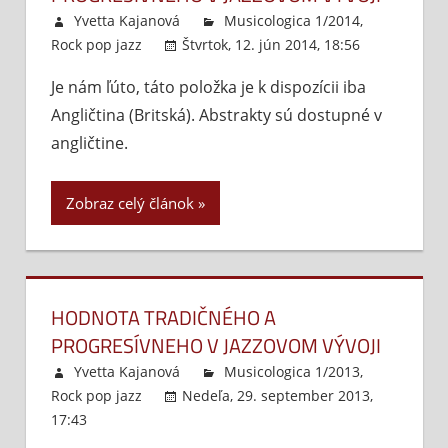
Yvetta Kajanová
Musicologica 1/2014
,
Rock pop jazz
Štvrtok, 12. jún 2014, 18:56
Komentár
Je nám ľúto, táto položka je k dispozícii iba
vypnuté
n
Angličtina (Britská). Abstrakty sú dostupné v
H
t
angličtine.
a
p
Zobraz celý článok
v
j
vý
HODNOTA TRADIČNÉHO A
PROGRESÍVNEHO V JAZZOVOM VÝVOJI
Yvetta Kajanová
Musicologica 1/2013
,
Rock pop jazz
Nedeľa, 29. september 2013,
17:43
Komentáre vypnuté
na
Hodnota