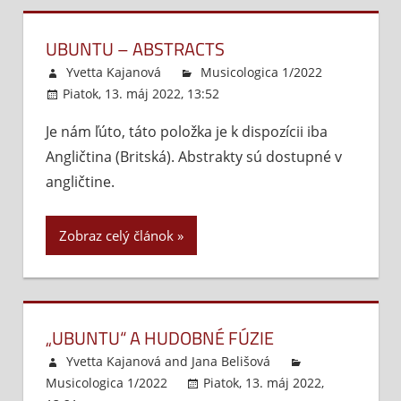
UBUNTU – ABSTRACTS
Yvetta Kajanová
Musicologica 1/2022
Piatok, 13. máj 2022, 13:52
Komentáre vypnuté
na
Ubu
Je nám ľúto, táto položka je k dispozícii iba
–
Angličtina (Britská). Abstrakty sú dostupné v
Abs
angličtine.
Zobraz celý článok
„UBUNTU“ A HUDOBNÉ FÚZIE
Yvetta Kajanová
and
Jana Belišová
Musicologica 1/2022
Piatok, 13. máj 2022,