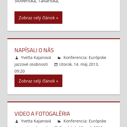
Slovenska, Talianska,
Zobraz celý článok
NAPÍSALI O NÁS
Yvetta Kajanová
Konferencia: Európske
jazzové osobnosti
Utorok, 14. máj 2013,
09:20
Komentáre vypnuté
na
Napísali
Zobraz celý článok
o
nás
VIDEO A FOTOGALÉRIA
Yvetta Kajanová
Konferencia: Európske