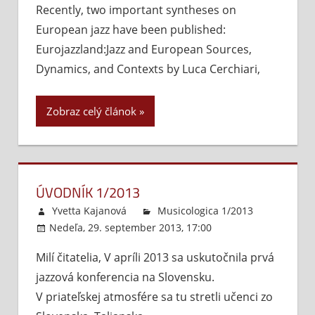
Recently, two important syntheses on
tradičného
European jazz have been published:
a
progresívneho
Eurojazzland:Jazz and European Sources,
v
Dynamics, and Contexts by Luca Cerchiari,
jazzovom
vývoji
Zobraz celý článok
ÚVODNÍK 1/2013
Yvetta Kajanová
Musicologica 1/2013
Nedeľa, 29. september 2013, 17:00
Komentáre
vypnuté
na
Milí čitatelia, V apríli 2013 sa uskutočnila prvá
Úvodník
jazzová konferencia na Slovensku.
1/2013
V priateľskej atmosfére sa tu stretli učenci zo