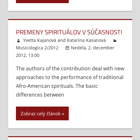
PREMENY SPIRITUÁLOV V SÚČASNOSTI
Yvetta Kajanová
and
Katarína Kasanová
Musicologica 2/2012
Nedeľa, 2. december
2012, 13:00
Komentáre vypnuté
na
Premeny
The authors of the contribution deal with new
spirituálov
approaches to the performance of traditional
v
súčasnosti
Afro-American spirituals. The basic
differences between
Zobraz celý článok