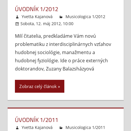
ÚVODNÍK 1/2012
Yvetta Kajanová
Musicologica 1/2012
Sobota, 12. máj 2012, 10:00
Komentáre
vypnuté
na
Milí čitatelia, predkladáme Vám novú
Úvodník
problematiku z interdisciplinárnych vzťahov
1/2012
hudobnej sociológie, manažmentu a
hudobnej fyziológie. Ide o práce externých
doktorandov, Zuzany Balazsházyová
Zobraz celý článok
ÚVODNÍK 1/2011
Yvetta Kajanová
Musicologica 1/2011