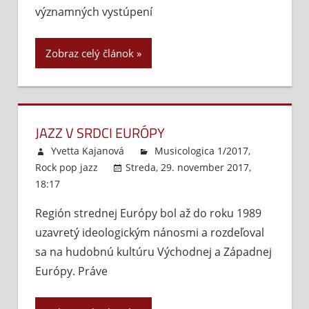
Československo
významných vystúpení
má
talent.
Zobraz celý článok
Hudba
v Bratislave
v období
1966
–
JAZZ V SRDCI EURÓPY
2010
Yvetta Kajanová
Musicologica 1/2017
,
Rock pop jazz
Streda, 29. november 2017,
18:17
Komentáre vypnuté
na
Jazz
Región strednej Európy bol až do roku 1989
v
uzavretý ideologickým nánosmi a rozdeľoval
srdci
Európy
sa na hudobnú kultúru Východnej a Západnej
Európy. Práve