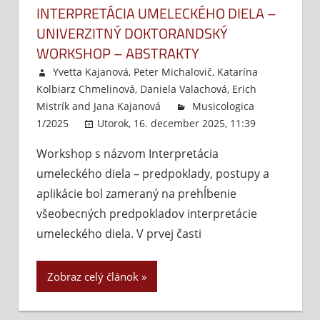
INTERPRETÁCIA UMELECKÉHO DIELA –
UNIVERZITNÝ DOKTORANDSKÝ
WORKSHOP – ABSTRAKTY
Yvetta Kajanová
,
Peter Michalovič
,
Katarína
Kolbiarz Chmelinová
,
Daniela Valachová
,
Erich
Mistrík
and
Jana Kajanová
Musicologica
1/2025
Utorok, 16. december 2025, 11:39
Komentár
Workshop s názvom Interpretácia
vypnuté
n
umeleckého diela – predpoklady, postupy a
In
u
aplikácie bol zameraný na prehĺbenie
di
všeobecných predpokladov interpretácie
–
umeleckého diela. V prvej časti
Un
d
Zobraz celý článok
w
–
Ab