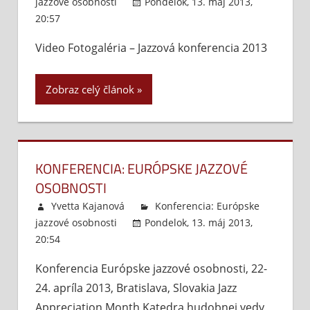
jazzové osobnosti
Pondelok, 13. máj 2013,
20:57
Komentáre vypnuté
na
Video
Video Fotogaléria – Jazzová konferencia 2013
a
fotogaléria
Zobraz celý článok
KONFERENCIA: EURÓPSKE JAZZOVÉ
OSOBNOSTI
Yvetta Kajanová
Konferencia: Európske
jazzové osobnosti
Pondelok, 13. máj 2013,
20:54
Komentáre vypnuté
na
Konferencia:
Konferencia Európske jazzové osobnosti, 22-
Európske
24. apríla 2013, Bratislava, Slovakia Jazz
jazzové
osobnosti
Appreciation Month Katedra hudobnej vedy,