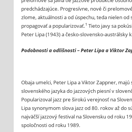
prelomové sa javia tie jazzové produkcie osobno
predchádzajúce. Progresívne, nové či prelomové
zlome, aktuálnosti a od úspechu, teda nielen od s
1
propagovať a popularizovať.
Tieto javy sa pokú
Peter Lipa (1943) a česko-slovensko-austrálsky kl
Podobnosti a odlišnosti – Peter Lipa a Viktor Z
Obaja umelci, Peter Lipa a Viktor Zappner, majú 
slovenského jazyka do jazzových piesní v slovenčin
Popularizoval jazz pre širokú verejnosť na Slove
Lipa synonymom slova jazz od 80. rokov až do súč
najväčší jazzový festival na Slovensku od roku 1
spoločnosti od roku 1989.