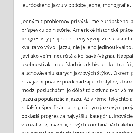
európskeho jazzu v podobe jednej monografie.
Jedným z problémov pri výskume európskeho jaz
príspevku do histórie. Americké historické práce
progresivity je aj hodnotený vývoj. Zo súčasnéh
kvalita vo vývoji jazzu, nie je jeho jedinou kvali
javí ako veľmi neurčitá a kolísavá (vágna). Naopak
osobnosti ako napríklad úcta k historickej tradíci
a uchovávaniu starých jazzových štýlov. Okrem p
rozvíjanie prvkov predchádzajúcich štýlov, ktoré
medzi poslucháčmi je dôležité aktívne tvorivé mu
jazzu a popularizácia jazzu. Až v rámci takýchto 
k ďalším špecifikám a originálnym jazzovým prej
pokladá progres za najvyššiu kategóriu, inováci
v kreativite, invencii, nových kombináciách aleb