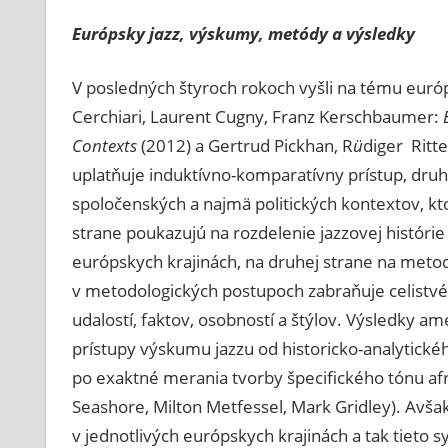
Európsky jazz, výskumy, metódy a výsledky
V posledných štyroch rokoch vyšli na tému euró
Cerchiari, Laurent Cugny, Franz Kerschbaumer:
Contexts
(2012)
a
Gertrud Pickhan, R
ü
diger Ritte
uplatňuje induktívno-komparatívny prístup, druh
spoločenských a najmä politických kontextov, k
strane poukazujú na rozdelenie jazzovej históri
európskych krajinách, na druhej strane na meto
v metodologických postupoch zabraňuje celistv
udalostí, faktov, osobností a štýlov. Výsledky 
prístupy výskumu jazzu od historicko-analytického
po exaktné merania tvorby špecifického tónu af
Seashore, Milton Metfessel, Mark Gridley). Avš
v jednotlivých európskych krajinách a tak tieto 