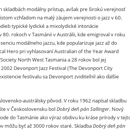
ch skladbách modálny prístup, avšak pre širokú verejnosť
stom vzhľadom na malý záujem verejnosti o jazz v 60.
dieb typické lydické a mixolydické intonácie
 80. rokoch v Tasmánii v Austrálii, kde emigroval v roku
esenciu modálneho jazzu, kde popularizuje jazz až do
cal Hero pri vyhlasovaní Australian of the Year Award
n Society North West Tasmania a 28 rokov bol jej
 2002 Devonport Jazz Festival (The Devonport City
xistencie festivalu sa Devonport zviditeľnil ako ďalšie
slovensko-austrálsky pôvod. V roku 1962 napísal skladbu
šte v Československu bol
Dobrý deň pán Sallinger
. Nový
hode do Tasmánie ako výraz obdivu ku kráse prírody v tejt
mov môžu byť až 3000 rokov staré. Skladba
Dobrý deň pán