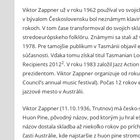
Viktor Zappner už v roku 1962 používal vo svoji
v bývalom Československu bol neznámym klaviri
rokoch. V tom čase transformoval do svojich skla
stredoeurópskeho folklóru. Známymi sa stali až v
1978. Pre tamojšie publikum v Tasmánii objavil 
súčasnosti. Vďaka tomu získal titul Tasmanian Lo
2
Recipients 2012
. V roku 1983 založil Jazz Actio
prezidentom. Viktor Zappner organizuje od roku
Council’s annual music festival). Počas 12 rokov e
jazzové mesto v Austrálii.
Viktor Zappner (11.10.1936, Trutnov) má česko-
Huon Pine, pôvodný názov, pod ktorým ju hral e
názov dostala skladba až niekoľko rokov po príc
časti Austrálie, kde najstaršie z huon pine stro