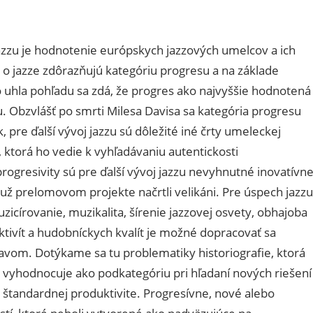
zu je hodnotenie európskych jazzových umelcov a ich
 o jazze zdôrazňujú kategóriu progresu a na základe
o uhla pohľadu sa zdá, že progres ako najvyššie hodnotená
tou. Obzvlášť po smrti Milesa Davisa sa kategória progresu
, pre ďalší vývoj jazzu sú dôležité iné črty umeleckej
i, ktorá ho vedie k vyhľadávaniu autentickosti
rogresivity sú pre ďalší vývoj jazzu nevyhnutné inovatívn
 už prelomovom projekte načrtli velikáni. Pre úspech jazzu
zicírovanie, muzikalita, šírenie jazzovej osvety, obhajoba
aktivít a hudobníckych kvalít je možné dopracovať sa
avom. Dotýkame sa tu problematiky historiografie, ktorá
e vyhodnocuje ako podkategóriu pri hľadaní nových riešení
o štandardnej produktivite. Progresívne, nové alebo