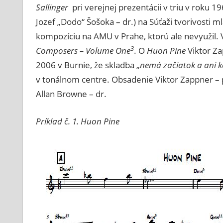
Sallinger
pri verejnej prezentácii v triu v roku 19
Jozef „Dodo“ Šošoka – dr.) na Súťaži tvorivosti 
kompozíciu na AMU v Prahe, ktorú ale nevyužil. 
3
Composers – Volume One
. O
Huon Pine
Viktor Za
2006 v Burnie, že skladba „
nemá začiatok a ani ko
v tonálnom centre. Obsadenie Viktor Zappner – p
Allan Browne – dr.
Príklad č. 1. Huon Pine