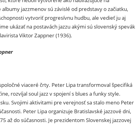
stí, ktoré neboli vytvorené ako nadväzujúce na
 albumy jazzmenov sú závislé od predstavy o začiatku,
chopnosti vytvoriť progresívnu hudbu, ale vedieť ju aj
sime ukázať na postavách jazzu akými sú slovenský spevák
avirista Viktor Zappner (1936).
appner
spoločné viaceré črty. Peter Lipa transformoval špecifiká
e, rozvíjal soul jazz v spojení s blues a funky style.
nsku. Svojimi aktivitami pre verejnosť sa stalo meno Peter
asnosti. Peter Lipa organizuje Bratislavské jazzové dni,
975 až do súčasnosti. Je prezidentom Slovenskej jazzovej