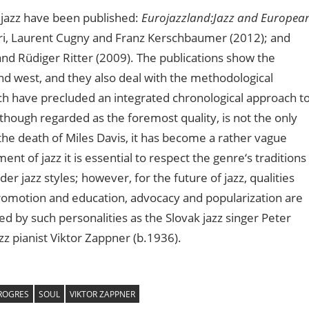
jazz have been published:
Eurojazzland:Jazz and Europea
i,
Laurent Cugny and Franz Kerschbaumer (2012); and
nd Rüdiger Ritter (2009). The publications show
the
nd west, and they also deal with the methodological
ich have precluded an integrated chronological approach t
although regarded as the foremost quality, is not the only
the death of Miles Davis, it has become a rather vague
t of jazz it is essential to respect the genre‘s traditions
er jazz styles; however, for the future of jazz, qualities
promotion and education, advocacy and popularization are
 by such personalities as the Slovak jazz singer Peter
zz pianist Viktor Zappner (b.1936).
ROGRES
SOUL
VIKTOR ZAPPNER