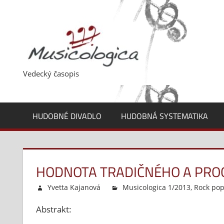
Skip
to
content
Vedecký časopis
HUDOBNÉ DIVADLO
HUDOBNÁ SYSTEMATIKA
HODNOTA TRADIČNÉHO A PROG
Yvetta Kajanová
Musicologica 1/2013
,
Rock pop
Abstrakt: