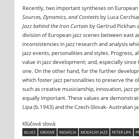
Recently, two important syntheses on European 
Sources, Dynamics, and Contexts
by Luca Cerchiar
Jazz behind the Iron Curtain
by Gertrud Pickhan a
division of European jazz scenes between east a
inconsistencies in jazz research and analysis wh
jazz events, personalities and styles. Progress, 
value in
jazz development; and, especially since 
one. On the other hand, for the further developmen
which foster jazz personalities to preserve the old
such as creative musicianship, innovation, jazz 
equally important. These values are demonstrated
Lipa (b.1943) and the Czech-Slovak- Australian ja
Kľúčové slová:
BLUES
GROOVE
INOVÁCIA
MODÁLNY JAZZ
PETER LIPA
P