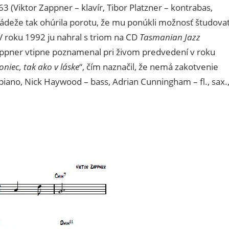
63 (Viktor Zappner – klavír, Tibor Platzner – kontrabas,
mládeže tak ohúrila porotu, že mu ponúkli možnosť študova
V roku 1992 ju nahral s triom na CD
Tasmanian Jazz
ppner vtipne poznamenal pri živom predvedení v roku
niec, tak ako v láske
“, čím naznačil, že nemá zakotvenie
iano, Nick Haywood – bass, Adrian Cunningham – fl., sax.