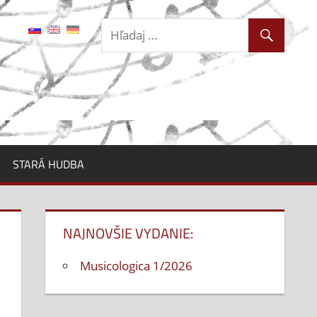
STARÁ HUDBA
NAJNOVŠIE VYDANIE:
Musicologica 1/2026
nuté
na
Hodnota
tradičného
a