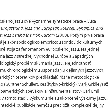
pskeho jazzu dve významné syntetické práce – Luca
Eurojazzland.
Jazz and European Sources, Dynamics, and
r:
Jazz behind the Iron Curtain
(2009). Pokým prvá práca
á je skôr sociologicko-emprickou sondou do kultúrnych,
toré stoja za fenoménom európskeho jazzu. Na jednej
e na jazz v strednej, východnej Európe a Západných
dologický problém skúmania jazzu. Nejednotnosť
ému chronologickému usporiadaniu dejinných jazzových
amerických teoretikov predkladajú rôzne metodologické
 (Gunther Schuller), cez štýlovo-kritický (Mark Gridley) až
roamerických spevákov a inštrumentalistov (Carl Emil
ak v tomto štádiu výskumu nie sú ukončené výskumy jazzu
syntetické publikácie nemôžu predložiť komplexné dejiny