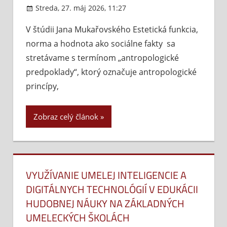
Streda, 27. máj 2026, 11:27
Komentáre vypnuté
na
Anr
V štúdii Jana Mukařovského Estetická funkcia,
pr
norma a hodnota ako sociálne fakty sa
a
est
stretávame s termínom „antropologické
no
predpoklady“, ktorý označuje antropologické
princípy,
Zobraz celý článok
VYUŽÍVANIE UMELEJ INTELIGENCIE A
DIGITÁLNYCH TECHNOLÓGIÍ V EDUKÁCII
HUDOBNEJ NÁUKY NA ZÁKLADNÝCH
UMELECKÝCH ŠKOLÁCH