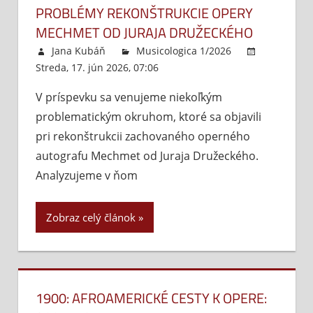
PROBLÉMY REKONŠTRUKCIE OPERY
MECHMET OD JURAJA DRUŽECKÉHO
Jana Kubáň
Musicologica 1/2026
Streda, 17. jún 2026, 07:06
Komentáre vypnuté
na
Probl
V príspevku sa venujeme niekoľkým
rekonš
problematickým okruhom, ktoré sa objavili
opery
Mech
pri rekonštrukcii zachovaného operného
od
autografu Mechmet od Juraja Družeckého.
Juraja
Analyzujeme v ňom
Druže
Zobraz celý článok
1900: AFROAMERICKÉ CESTY K OPERE: