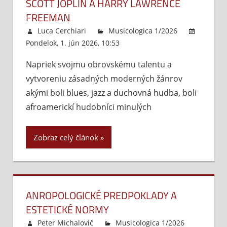
SCOTT JOPLIN A HARRY LAWRENCE
FREEMAN
Luca Cerchiari
Musicologica 1/2026
Pondelok, 1. jún 2026, 10:53
Komentáre vypnuté
na
1900
Napriek svojmu obrovskému talentu a
Afro
vytvoreniu zásadných moderných žánrov
cesty
k
akými boli blues, jazz a duchovná hudba, boli
oper
afroamerickí hudobníci minulých
Scott
Jopli
Zobraz celý článok
a
Harr
Lawr
Free
ANROPOLOGICKÉ PREDPOKLADY A
ESTETICKÉ NORMY
Peter Michalovič
Musicologica 1/2026