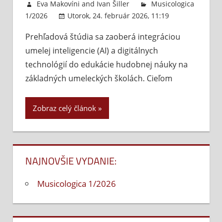
Eva Makovíni
and
Ivan Šiller
Musicologica
1/2026
Utorok, 24. február 2026, 11:19
Komentáre
Prehľadová štúdia sa zaoberá integráciou
vypnuté
na
umelej inteligencie (AI) a digitálnych
Využ
umel
technológií do edukácie hudobnej náuky na
inte
základných umeleckých školách. Cieľom
a
digi
Zobraz celý článok
tech
v
eduk
hud
NAJNOVŠIE VYDANIE:
náu
na
Zákl
Musicologica 1/2026
umel
škol