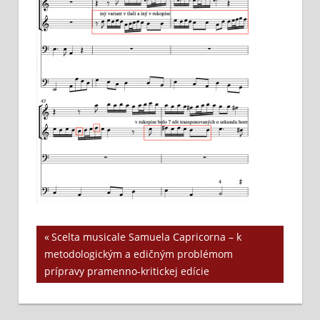
Previous
Scelta musicale Samuela Capricorna – k
Navigácia
metodologickým a edičným problémom
Post:
prípravy pramenno-kritickej edície
v
článku