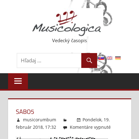
Skip
to
content
Vedecký časopis
SABO5
musicorumbum
Pondelok, 19.
február 2018, 17:32
Komentáre vypnuté
na
Sabo5