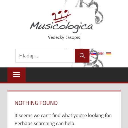
Skip
to
content
Vedecký časopis
NOTHING FOUND
It seems we can’t find what you’re looking for.
Perhaps searching can help.