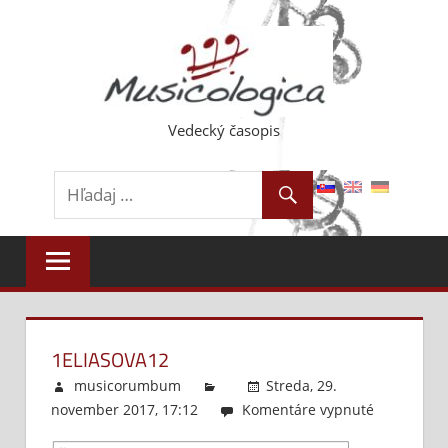
Skip
to
content
Vedecký časopis
1ELIASOVA12
musicorumbum
Streda, 29.
november 2017, 17:12
Komentáre vypnuté
na
1Eliasova1