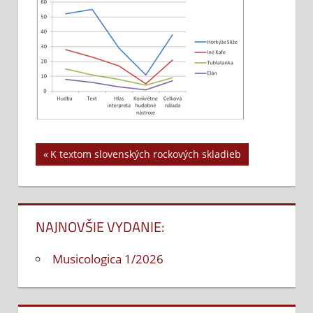
Previous
K textom slovenských rockových skladieb
Navigácia
Post:
v
článku
NAJNOVŠIE VYDANIE:
Musicologica 1/2026