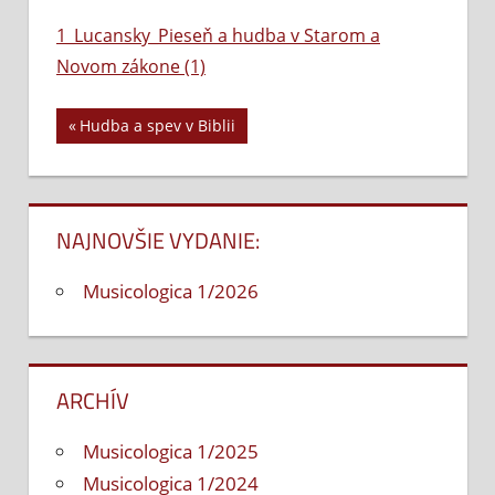
1_Lucansky_Pieseň
1_Lucansky_Pieseň a hudba v Starom a
a
Novom zákone (1)
hudba
v
Starom
Previous
Hudba a spev v Biblii
Navigácia
a
Post:
Novom
v
zákone
(1)
článku
NAJNOVŠIE VYDANIE:
Musicologica 1/2026
ARCHÍV
Musicologica 1/2025
Musicologica 1/2024