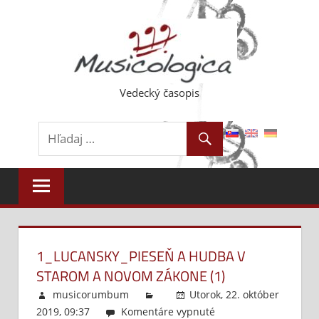
Skip
to
content
Vedecký časopis
1_LUCANSKY_PIESEŇ A HUDBA V
STAROM A NOVOM ZÁKONE (1)
musicorumbum
Utorok, 22. október
2019, 09:37
Komentáre vypnuté
na