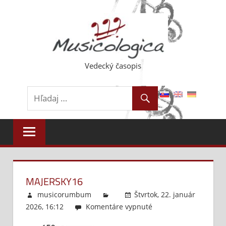
Skip
to
content
Vedecký časopis
MAJERSKY16
musicorumbum
Štvrtok, 22. január
2026, 16:12
Komentáre vypnuté
na
Majersky16