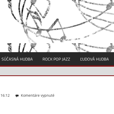
SÚČASNÁ HUDBA
ROCK POP JAZZ
ĽUDOVÁ HUDBA
 16:12
Komentáre vypnuté
na
Majersky14