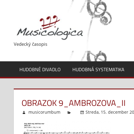
Skip
to
content
Vedecký časopis
HUDOBNÉ DIVADLO
HUDOBNÁ SYSTEMATIKA
OBRAZOK 9_AMBROZOVA_II
musicorumbum
Streda, 15. december 20