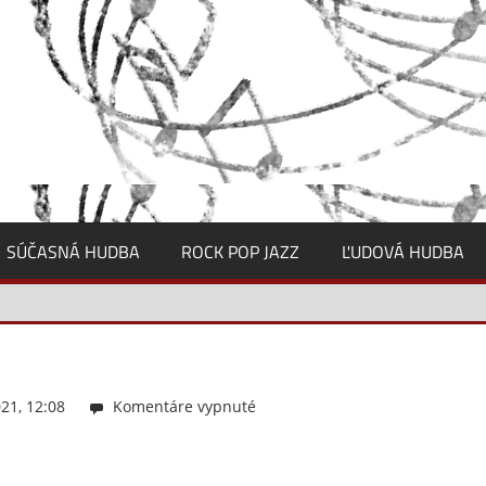
SÚČASNÁ HUDBA
ROCK POP JAZZ
ĽUDOVÁ HUDBA
21, 12:08
Komentáre vypnuté
na
OBRAZOK
9_Ambrozova_II