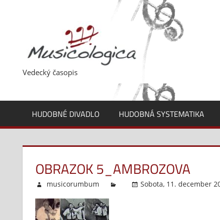
Skip
to
content
Vedecký časopis
HUDOBNÉ DIVADLO
HUDOBNÁ SYSTEMATIKA
OBRAZOK 5_AMBROZOVA
musicorumbum
Sobota, 11. december 20