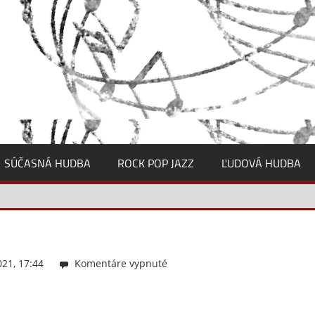
SÚČASNÁ HUDBA
ROCK POP JAZZ
ĽUDOVÁ HUDBA
21, 17:44
Komentáre vypnuté
na
OBRAZOK
5_ambrozova