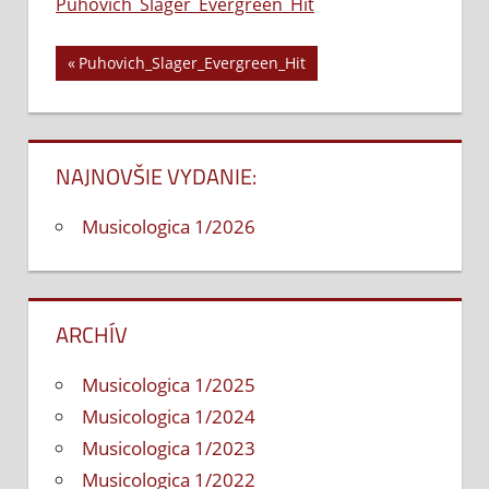
Puhovich_Slager_Evergreen_Hit
Previous
Puhovich_Slager_Evergreen_Hit
Navigácia
Post:
v
článku
NAJNOVŠIE VYDANIE:
Musicologica 1/2026
ARCHÍV
Musicologica 1/2025
Musicologica 1/2024
Musicologica 1/2023
Musicologica 1/2022