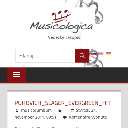
Skip
to
content
Vedecký časopis
PUHOVICH_SLAGER_EVERGREEN_HIT
musicorumbum
Štvrtok, 24.
november 2011, 09:51
Komentáre vypnuté
na
Puhovich_S