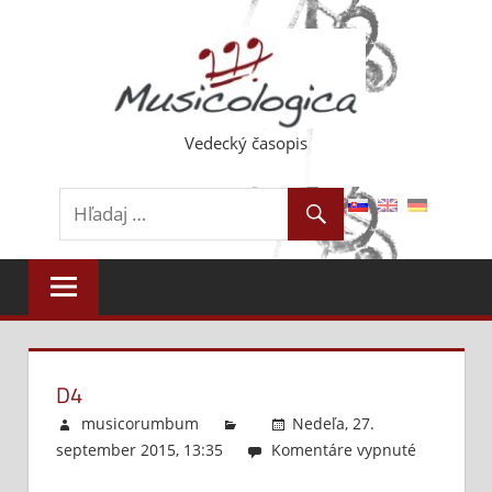
Skip
to
content
Vedecký časopis
D4
musicorumbum
Nedeľa, 27.
september 2015, 13:35
Komentáre vypnuté
na