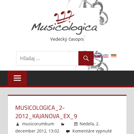
Skip
to
content
Vedecký časopis
MUSICOLOGICA_2-
2012_KAJANOVA_EX_9
musicorumbum
Nedeľa, 2.
december 2012, 13:02
Komentáre vypnuté
na