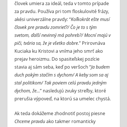
človek umiera za ideál, teda v tomto prípade
za pravdu. Používa pri tom floskulovité frázy,
akési univerzálne pravdy: “
Koľkokrát ešte musí
človek pre pravdu zomrieť?/ Čo je to s tým
svetom, ďalší nevinný má pohreb?/ Mocní majú v
piči, tvária sa, že je všetko dobre.
” Prirovnáva
Kuciaka ku Kristovi a vníma jeho smrť ako
prejav heroizmu. Do spasiteľskej pozície
stavia aj sám seba, keď po veršoch “
Ja budem
duch pokým stačím s dychom/ A keby som sa aj
stal politikom/ Tak poviem celú pravdu jedným
dychom, že…
” nasledujú zvuky streľby, ktoré
prerušia výpoveď, na ktorú sa umelec chystá.
Ak teda dokážeme zhodnotiť postoj piesne
Chceme pravdu
ako takmer romanticky