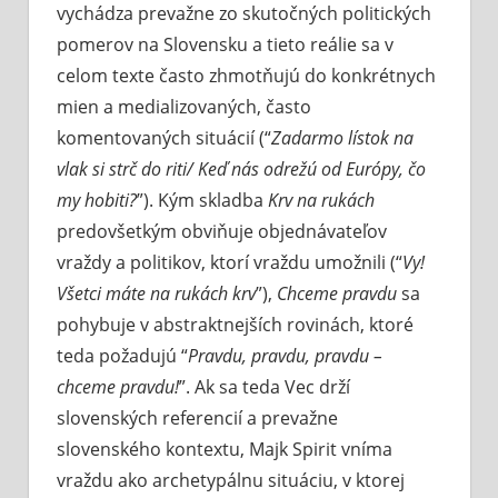
vychádza prevažne zo skutočných politických
pomerov na Slovensku a tieto reálie sa v
celom texte často zhmotňujú do konkrétnych
mien a medializovaných, často
komentovaných situácií (“
Zadarmo lístok na
vlak si strč do riti/ Keď nás odrežú od Európy, čo
my hobiti?
”). Kým skladba
Krv na rukách
predovšetkým obviňuje objednávateľov
vraždy a politikov, ktorí vraždu umožnili (“
Vy!
Všetci máte na rukách krv
”),
Chceme pravdu
sa
pohybuje v abstraktnejších rovinách, ktoré
teda požadujú “
Pravdu, pravdu, pravdu –
chceme pravdu!
”. Ak sa teda Vec drží
slovenských referencií a prevažne
slovenského kontextu, Majk Spirit vníma
vraždu ako archetypálnu situáciu, v ktorej