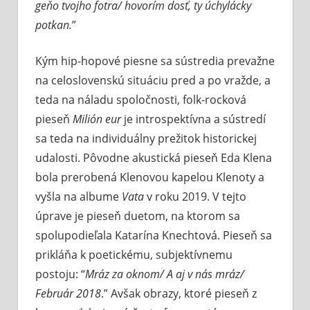
geňo tvojho fotra/ hovorím dosť, ty úchylácky
potkan.
”
Kým hip-hopové piesne sa sústredia prevažne
na celoslovenskú situáciu pred a po vražde, a
teda na náladu spoločnosti, folk-rocková
pieseň
Milión eur
je introspektívna a sústredí
sa teda na individuálny prežitok historickej
udalosti. Pôvodne akustická pieseň Eda Klena
bola prerobená Klenovou kapelou Klenoty a
vyšla na albume
Vata
v roku 2019. V tejto
úprave je pieseň duetom, na ktorom sa
spolupodieľala Katarína Knechtová. Pieseň sa
prikláňa k poetickému, subjektívnemu
postoju: “
Mráz za oknom/ A aj v nás mráz/
Február 2018
.” Avšak obrazy, ktoré pieseň z