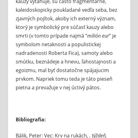
kauzy vyťahuje, sú často fragmentárne,
kaleidoskopicky poukladané vedľa seba, bez
zjavných pojítok, akoby ich externý význam,
ktorý je symbolický pre súčasť kauzy alebo
smrti (v tomto prípade najmä “
milión eur
” je
symbolom netaknosti a populistickej
nadradenosti Roberta Fica), samoty alebo
smútku, beznádeje a hnevu, ľahostajnosti a
egoizmu, mal byť dostatočne spájajucim
prvkom. Napriek tomu teda je táto pieseň
pietna a prevažuje v nej úctivý pátos.
Bibliografia:
Bálik, Peter: Vec: Krv na rukách,
. týždeň,