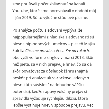
sme používali počet zhliadnutí na kanáli
Youtube, ktoré sme porovnávali v období máj
– jún 2019. Sú to výlučne štúdiové piesne.
Po analýze počtu sledovaní vyplýva, že
najpopulárnejšími z hľadiska sledovanosti sú
piesne hip-hopových umelcov – pieseň Majka
Spirita
Chceme pravdu
a Veca
Krv na rukách
,
obe vyšli vo forme singlov v marci 2018. Skôr
než pieta, sa v nich prejavuje hnev, čo sa dá
skôr považovať za dôsledok žánru (najmä
neskôr pri analýze ultra-rockovo ladených
piesní táto súvislosť nadobudne väčšiu
potenciu), keďže rapový vokálny prejav si
spravidla vyžaduje rýchlejšiu dikciu, ktorá
lepšie vystihuje hnev v spôsobe prejavu. Vec