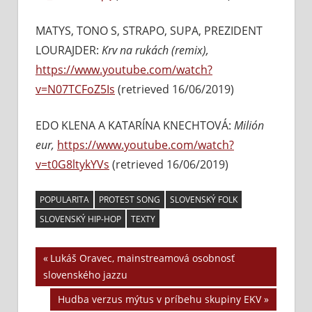
MATYS, TONO S, STRAPO, SUPA, PREZIDENT
LOURAJDER:
Krv na rukách (remix),
https://www.youtube.com/watch?
v=N07TCFoZ5Is
(retrieved 16/06/2019)
EDO KLENA A KATARÍNA KNECHTOVÁ:
Milión
eur,
https://www.youtube.com/watch?
v=t0G8ltykYVs
(retrieved 16/06/2019)
POPULARITA
PROTEST SONG
SLOVENSKÝ FOLK
SLOVENSKÝ HIP-HOP
TEXTY
Previous
Lukáš Oravec, mainstreamová osobnosť
Navigácia
slovenského jazzu
Post:
v
Next
Hudba verzus mýtus v príbehu skupiny EKV