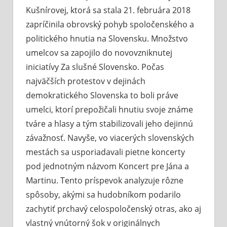
Kušnírovej, ktorá sa stala 21. februára 2018
zapríčinila obrovský pohyb spoločenského a
politického hnutia na Slovensku. Množstvo
umelcov sa zapojilo do novovzniknutej
iniciatívy Za slušné Slovensko. Počas
najväčších protestov v dejinách
demokratického Slovenska to boli práve
umelci, ktorí prepožičali hnutiu svoje známe
tváre a hlasy a tým stabilizovali jeho dejinnú
závažnosť. Navyše, vo viacerých slovenských
mestách sa usporiadavali pietne koncerty
pod jednotným názvom Koncert pre Jána a
Martinu. Tento príspevok analyzuje rôzne
spôsoby, akými sa hudobníkom podarilo
zachytiť prchavý celospoločenský otras, ako aj
vlastný vnútorný šok v originálnych