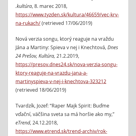
.kultúra
, 8. marec 2018,
https://www.tyzden.sk/kultura/46659/vec-krv-
na-rukach/
(retrieved 17/06/2019)
Nová verzia songu, ktorý reaguje na vraždu
Jána a Martiny: Spieva v nej i Knechtová,
Dnes
24 Prešov, Kultúra,
21.2.2019,
https://presov.dnes24.sk/nova-verzia-songu-
ktory-reaguje-na-vrazdu-jana-a-
martinyspieva-v-nej-i-knechtova-323212
(retrieved 18/06/2019)
Tvardzík, Jozef: “Raper Majk Spirit: Buďme
vďační, väčšina sveta sa má horšie ako my,”
eTrend
, 24.12.2018,
https://www.etrend.sk/trend-archiv/rok-