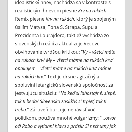
idealistický hnev, nachádza sa v kontraste s
realistickým hnevom piesne
Krv na rukách
.
Remix piesne
Krv na rukách
, ktorý je spojeným
úsilím Matysa, Tona S, Strapa, Supu a
Prezidenta Lourajdera, taktiež vychádza zo
slovenských reálií a aktualizuje Vecove
obviňovanie tvrdšou kritikou: “
Vy – všetci máte
na rukách krv/ My – všetci máme na rukách krv/
opakujem – všetci máme na rukách krv/ máme
na rukách krv.
” Text je drsne agitačný a
spoluviní letargickú slovenskú spoločnosť za
jestvujúcu situáciu: ”
No keď si ľahostajné, slepé,
tak ti beda/ Slovensko zaslúžiš si trpieť, tak ti
treba.
” Zároveň burcuje nenávisť voči
politikom, používa mnohé vulgarizmy: “
…otvor
oči Robo a vytiahni hlavu z prdeli/ Si nechutný jak