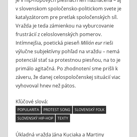
v slovenskom spoločensko-politickom svete je
katalyzátorom pre pretlak spoločenských síl.
Vražda je teda zámienkou na vyburcovanie
frustrácií z celoslovenských pomerov.
Intímnejšia, poetická pieseň
Milión eur
rieši
výlučne subjektívny pohľad na vraždu – nemá
potenciál stať sa protestnou piesňou, na to je
primálo agitačná. Po zhodnotení sme prišli k
záveru, že danej celospoločenskej situácií viac
vyhovoval hnev než pátos.
Kľúčové slová:
POPULARITA
PROTEST SONG
SLOVENSKÝ FOLK
SLOVENSKÝ HIP-HOP
TEXTY
Úkladná vražda Jána Kuciaka a Martiny