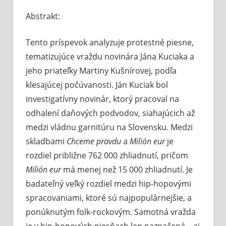
Komentáre
Abstrakt:
vypnuté
na
Kuci
Tento príspevok analyzuje protestné piesne,
a
Kušn
tematizujúce vraždu novinára Jána Kuciaka a
v
jeho priateľky Martiny Kušnírovej, podľa
slov
klesajúcej počúvanosti. Ján Kuciak bol
popu
investigatívny novinár, ktorý pracoval na
hud
odhalení daňových podvodov, siahajúcich až
medzi vládnu garnitúru na Slovensku. Medzi
skladbami
Chceme pravdu
a
Milión eur
je
rozdiel približne 762 000 zhliadnutí, pričom
Milión eur
má menej než 15 000 zhliadnutí. Je
badateľný veľký rozdiel medzi hip-hopovými
spracovaniami, ktoré sú najpopulárnejšie, a
ponúknutým folk-rockovým. Samotná vražda
je v hip-hopových piesňach len naznačená – aj