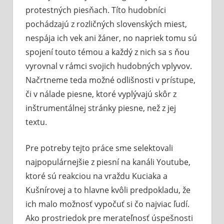
protestných piesňach. Títo hudobníci
pochádzajú z rozličných slovenských miest,
nespája ich vek ani žáner, no napriek tomu sú
spojení touto témou a každý z nich sa s ňou
vyrovnal v rámci svojich hudobných vplyvov.
Načrtneme teda možné odlišnosti v prístupe,
či v nálade piesne, ktoré vyplývajú skôr z
inštrumentálnej stránky piesne, než z jej
textu.
Pre potreby tejto práce sme selektovali
najpopulárnejšie z piesní na kanáli Youtube,
ktoré sú reakciou na vraždu Kuciaka a
Kušnírovej a to hlavne kvôli predpokladu, že
ich malo možnosť vypočuť si čo najviac ľudí.
Ako prostriedok pre merateľnosť úspešnosti