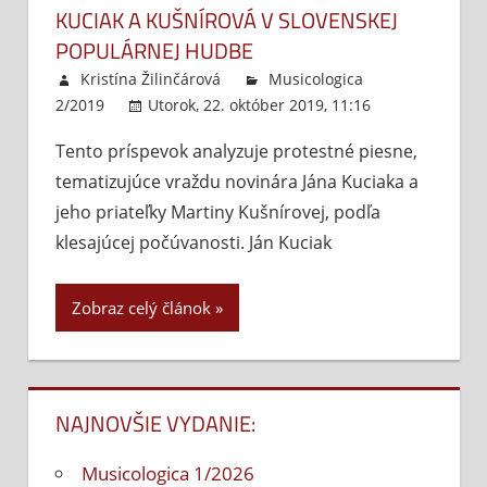
KUCIAK A KUŠNÍROVÁ V SLOVENSKEJ
POPULÁRNEJ HUDBE
Kristína Žilinčárová
Musicologica
2/2019
Utorok, 22. október 2019, 11:16
Komentáre
Tento príspevok analyzuje protestné piesne,
vypnuté
na
tematizujúce vraždu novinára Jána Kuciaka a
Kuci
a
jeho priateľky Martiny Kušnírovej, podľa
Kušn
klesajúcej počúvanosti. Ján Kuciak
v
slov
Zobraz celý článok
popu
hud
NAJNOVŠIE VYDANIE:
Musicologica 1/2026