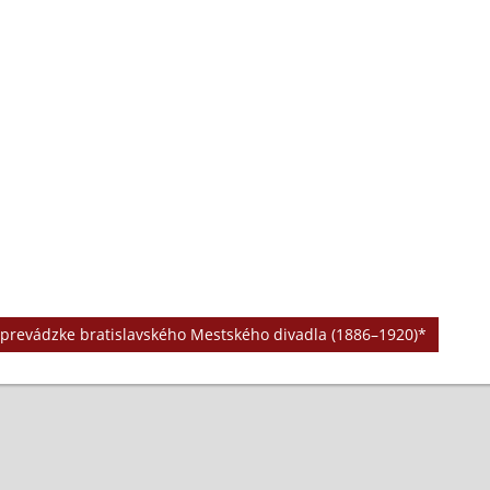
j prevádzke bratislavského Mestského divadla (1886–1920)*