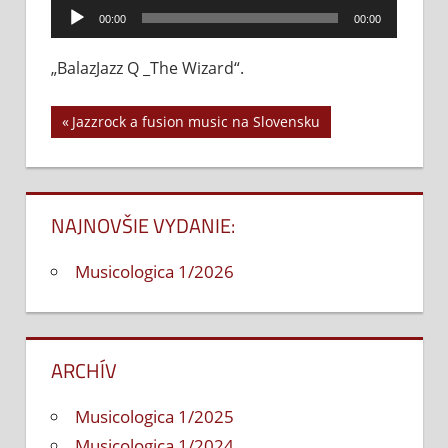
Audio
BalazJazz
00:00
00:00
Q
prehrávač
_The
„BalazJazz Q _The Wizard“.
Wizard
Previous
Jazzrock a fusion music na Slovensku
Navigácia
Post:
v
článku
NAJNOVŠIE VYDANIE:
Musicologica 1/2026
ARCHÍV
Musicologica 1/2025
Musicologica 1/2024