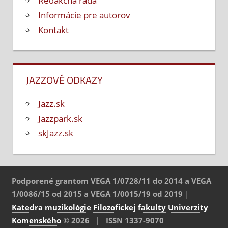
Redakčná rada
Informácie pre autorov
Kontakt
JAZZOVÉ ODKAZY
Jazz.sk
Jazzpark.sk
skJazz.sk
Podporené grantom VEGA 1/0728/11 do 2014 a VEGA
1/0086/15 od 2015 a VEGA 1/0015/19 od 2019
|
Katedra muzikológie
Filozofickej fakulty
Univerzity
Komenského
© 2026 | ISSN 1337-9070