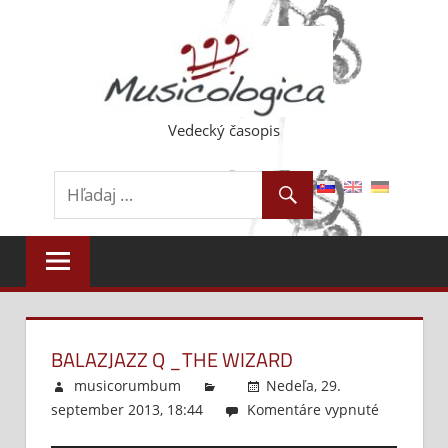
Skip
to
content
Vedecký časopis
BALAZJAZZ Q _THE WIZARD
musicorumbum
Nedeľa, 29.
september 2013, 18:44
Komentáre vypnuté
na