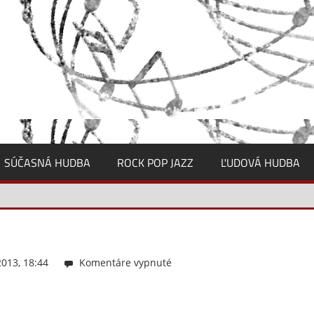
SÚČASNÁ HUDBA
ROCK POP JAZZ
ĽUDOVÁ HUDBA
013, 18:44
Komentáre vypnuté
na
Balaz_c2