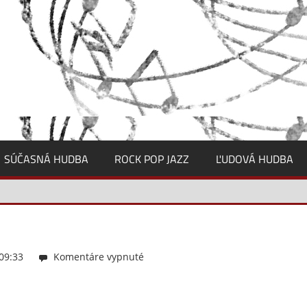
SÚČASNÁ HUDBA
ROCK POP JAZZ
ĽUDOVÁ HUDBA
 09:33
Komentáre vypnuté
na
4Klima_Obrázok3a