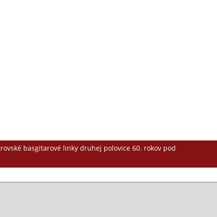
rovské basgitarové linky druhej polovice 60. rokov pod