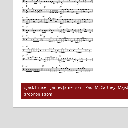
Previous
Jack Bruce – James Jamerson – Paul McCartney: Majst
Navigácia
drobnohľadom
Post:
v
článku