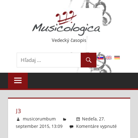
Skip
to
content
Vedecký časopis
J3
musicorumbum
Nedeľa, 27.
september 2015, 13:09
Komentáre vypnuté
na