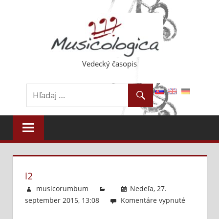
Skip
to
content
Vedecký časopis
I2
musicorumbum
Nedeľa, 27.
september 2015, 13:08
Komentáre vypnuté
na