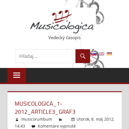
Skip
to
content
Vedecký časopis
MUSICOLOGICA_1-
2012_ARTICLE3_GRAF3
musicorumbum
Utorok, 8. máj 2012,
14:43
Komentáre vypnuté
na