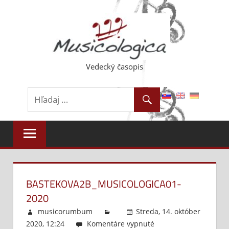
Skip
to
content
Vedecký časopis
BASTEKOVA2B_MUSICOLOGICA01-
2020
musicorumbum
Streda, 14. október
2020, 12:24
Komentáre vypnuté
na