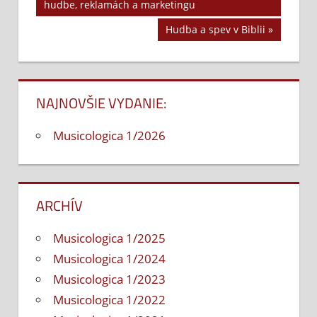
Navigácia
hudbe, reklamách a marketingu
Post:
v
Next
Hudba a spev v Biblii
Post:
článku
NAJNOVŠIE VYDANIE:
Musicologica 1/2026
ARCHÍV
Musicologica 1/2025
Musicologica 1/2024
Musicologica 1/2023
Musicologica 1/2022