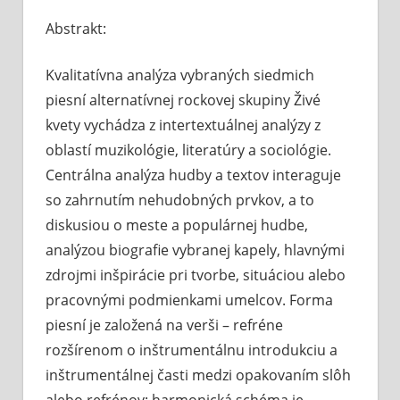
Komentáre
Abstrakt:
vypnuté
na
Vzťa
Kvalitatívna analýza vybraných siedmich
med
hud
piesní alternatívnej rockovej skupiny Živé
a
kvety vychádza z intertextuálnej analýzy z
mes
oblastí muzikológie, literatúry a sociológie.
v
Centrálna analýza hudby a textov interaguje
pies
so zahrnutím nehudobných prvkov, a to
skup
diskusiou o meste a populárnej hudbe,
Živé
kvet
analýzou biografie vybranej kapely, hlavnými
zdrojmi inšpirácie pri tvorbe, situáciou alebo
pracovnými podmienkami umelcov. Forma
piesní je založená na verši – refréne
rozšírenom o inštrumentálnu introdukciu a
inštrumentálnej časti medzi opakovaním slôh
alebo refrénov; harmonická schéma je