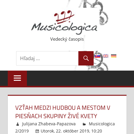
Skip
to
content
Vedecký časopis
VZŤAH MEDZI HUDBOU A MESTOM V
PIESŇACH SKUPINY ŽIVÉ KVETY
Julijana Zhabeva-Papazova
Musicologica
2/2019
Utorok, 22. október 2019, 10:20