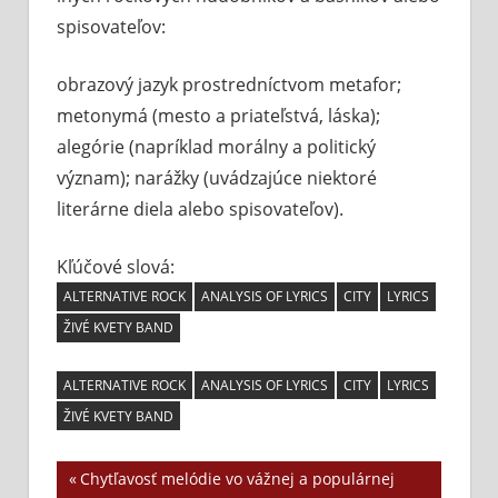
spisovateľov:
obrazový jazyk prostredníctvom metafor;
metonymá (mesto a priateľstvá, láska);
alegórie (napríklad morálny a politický
význam); narážky (uvádzajúce niektoré
literárne diela alebo spisovateľov).
Kľúčové slová:
ALTERNATIVE ROCK
ANALYSIS OF LYRICS
CITY
LYRICS
ŽIVÉ KVETY BAND
ALTERNATIVE ROCK
ANALYSIS OF LYRICS
CITY
LYRICS
ŽIVÉ KVETY BAND
Previous
Chytľavosť melódie vo vážnej a populárnej