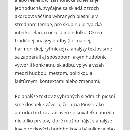
jednoduchá, zvyčajne sa skladá z troch
akordov; väčšina vybraných piesní je v
strednom tempe, pre skupinu je typická
interkorelácia rocku a indie-folku. Okrem
tradičnej analýzy hudby (formálnej,
harmonickej, rytmickej) a analýzy textov sme
sa zaoberali aj spôsobom, akým hudobníci
vytvorili konkrétnu skladbu, vplyv a vzťah
medzi hudbou, mestom, politikou a
kultúrnymi kontextami alebo zmenami.
Po analýze textov z vybraných siedmich piesní
sme dospeli k záveru, že Lucia Piussi, ako
autorka textov a zároveň spisovateľka použila
niekoľko prvkov, ktoré možno nájsť v analýze
iných rockových hudobníkov a básnikov alebo