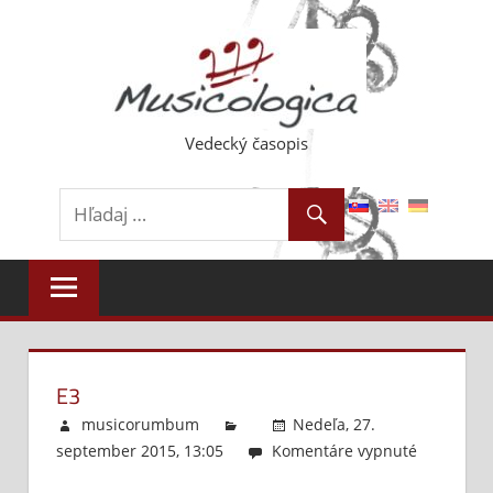
Skip
to
content
Vedecký časopis
E3
musicorumbum
Nedeľa, 27.
september 2015, 13:05
Komentáre vypnuté
na