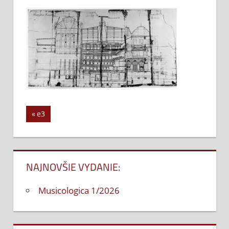
e3
Previous
e3
Navigácia
Post:
v
článku
NAJNOVŠIE VYDANIE:
Musicologica 1/2026