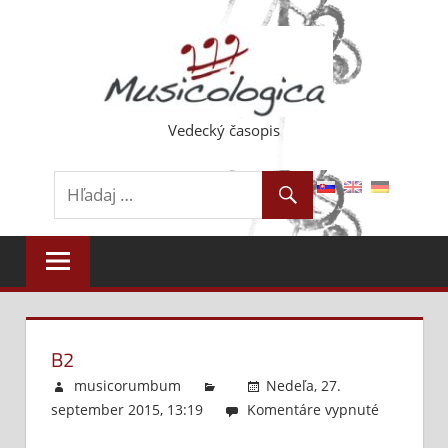
Skip
to
content
Vedecký časopis
B2
musicorumbum
Nedeľa, 27.
september 2015, 13:19
Komentáre vypnuté
na