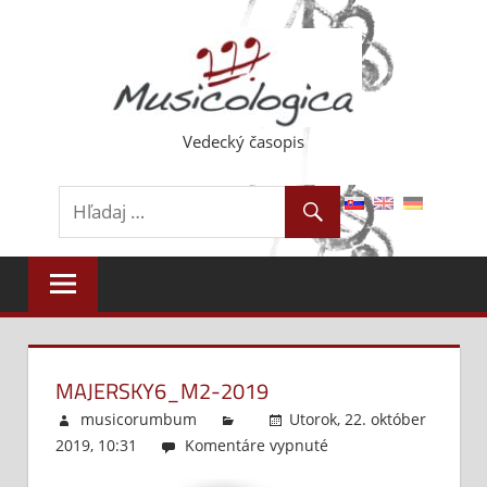
Skip
to
content
Vedecký časopis
MAJERSKY6_M2-2019
musicorumbum
Utorok, 22. október
2019, 10:31
Komentáre vypnuté
na
Majersky6_m2-