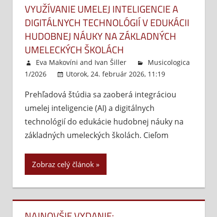
VYUŽÍVANIE UMELEJ INTELIGENCIE A
DIGITÁLNYCH TECHNOLÓGIÍ V EDUKÁCII
HUDOBNEJ NÁUKY NA ZÁKLADNÝCH
UMELECKÝCH ŠKOLÁCH
Eva Makovíni
and
Ivan Šiller
Musicologica
1/2026
Utorok, 24. február 2026, 11:19
Komentáre
Prehľadová štúdia sa zaoberá integráciou
vypnuté
na
umelej inteligencie (AI) a digitálnych
Využ
umel
technológií do edukácie hudobnej náuky na
inte
základných umeleckých školách. Cieľom
a
digi
Zobraz celý článok
tech
v
eduk
hud
NAJNOVŠIE VYDANIE:
náu