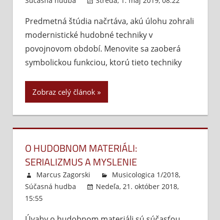
Súčasná hudba
Streda, 1. máj 2019, 08:22
Komentá
Predmetná štúdia načrtáva, akú úlohu zohrali
vypnuté
modernistické hudobné techniky v
povojnovom období. Menovite sa zaoberá
symbolickou funkciou, ktorú tieto techniky
Zobraz celý článok
O HUDOBNOM MATERIÁLI:
SERIALIZMUS A MYSLENIE
Marcus Zagorski
Musicologica 1/2018
,
Súčasná hudba
Nedeľa, 21. október 2018,
15:55
Komentáre vypnuté
na
O
Úvahy o hudobnom materiáli sú súčasťou