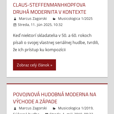
CLAUS-STEFFENMANHKOPFOVA
DRUHÁ MODERNITA V KONTEXTE
Marcus Zagorski
Musicologica 1/2025
Streda, 11. jún 2025, 10:32
Komentáre vypnuté
na
Cla
Keď niektorí skladatelia v 50. a 60. rokoch
Ste
písali o svojej vlastnej seriálnej hudbe, tvrdili,
dru
mod
že ich prístup ku kompozícii
v
kon
Zobraz celý článok
POVOJNOVÁ HUDOBNÁ MODERNA NA
VÝCHODE A ZÁPADE
Marcus Zagorski
Musicologica 1/2019
,