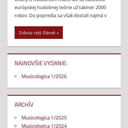
hudobnom
európskej hudobnej teórie už takmer 2000
materiáli:
Serializmus
rokov. Do popredia sa však dostali najmä v
a
myslenie
Zobraz celý článok
NAJNOVŠIE VYDANIE:
Musicologica 1/2026
ARCHÍV
Musicologica 1/2025
Musicologica 1/2024