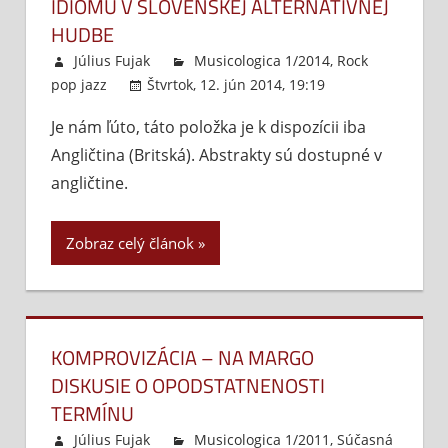
IDIOMU V SLOVENSKEJ ALTERNATÍVNEJ
HUDBE
Július Fujak
Musicologica 1/2014
,
Rock
pop jazz
Štvrtok, 12. jún 2014, 19:19
Komentáre
Je nám ľúto, táto položka je k dispozícii iba
vypnuté
na
Angličtina (Britská). Abstrakty sú dostupné v
Postm
mutáci
angličtine.
jazzov
idiomu
Zobraz celý článok
v
sloven
alterna
hudbe
KOMPROVIZÁCIA – NA MARGO
DISKUSIE O OPODSTATNENOSTI
TERMÍNU
Július Fujak
Musicologica 1/2011
,
Súčasná