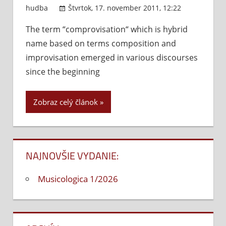
hudba
Štvrtok, 17. november 2011, 12:22
Komentár
The term “comprovisation“ which is hybrid
vypnuté
n
name based on terms composition and
K
–
improvisation emerged in various discourses
n
since the beginning
m
di
Zobraz celý článok
o
t
NAJNOVŠIE VYDANIE:
Musicologica 1/2026