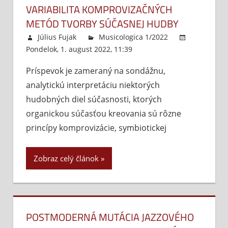
VARIABILITA KOMPROVIZAČNÝCH
METÓD TVORBY SÚČASNEJ HUDBY
Július Fujak
Musicologica 1/2022
Pondelok, 1. august 2022, 11:39
Komentáre
vypnuté
na
Príspevok je zameraný na sondážnu,
Variabilita
analytickú interpretáciu niektorých
komprovizačnýc
metód
hudobných diel súčasnosti, ktorých
tvorby
organickou súčasťou kreovania sú rôzne
súčasnej
princípy komprovizácie, symbiotickej
hudby
Zobraz celý článok
POSTMODERNÁ MUTÁCIA JAZZOVÉHO