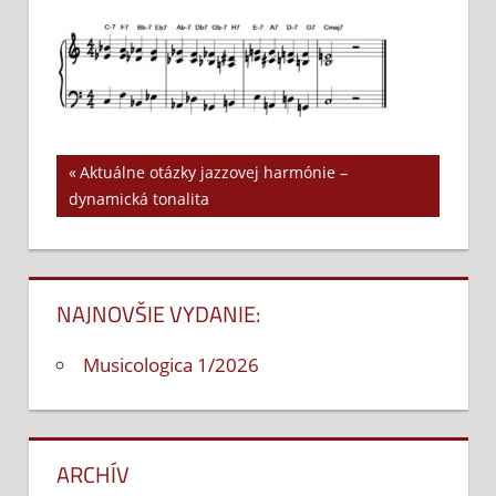
Zahradnik16
Previous
Aktuálne otázky jazzovej harmónie –
Navigácia
dynamická tonalita
Post:
v
článku
NAJNOVŠIE VYDANIE:
Musicologica 1/2026
ARCHÍV