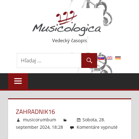
Skip
to
content
Vedecký časopis
ZAHRADNIK16
musicorumbum
Sobota, 28.
september 2024, 18:28
Komentáre vypnuté
na