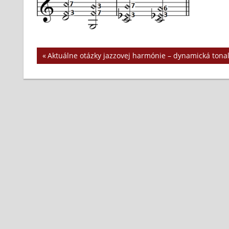
Previous
Aktuálne otázky jazzovej harmónie – dynamická tonal
Navigácia
Post:
v
článku