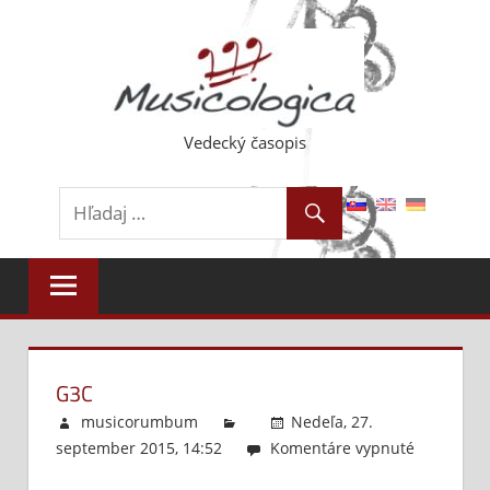
Skip
to
content
Vedecký časopis
G3C
musicorumbum
Nedeľa, 27.
september 2015, 14:52
Komentáre vypnuté
na