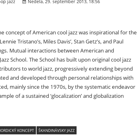
op jazz
Nedeľa, 29. september 2013, 18:56
Komentáre 
e concept of American cool jazz was inspirational for the
nnie Tristano’s, Miles Davis’, Stan Getz’s, and Paul
ngs. Mutual interactions between American and
azz School. The School has built upon original cool jazz
ributors to world jazz, progressively extending beyond
nated and developed through personal relationships with
ed, mainly since the 1970s, by the systematic endeavor
ple of a sustained ‘glocalization’ and globalization
ORDICKÝ KONCEPT
ŠKANDINÁVSKY JAZZ