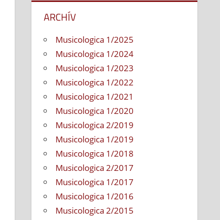
vypnuté
na
Vznik
ARCHÍV
nordického
konceptu
Musicologica 1/2025
ako
Musicologica 1/2024
predstupeň
Musicologica 1/2023
európskej
Musicologica 1/2022
jazzovej
Musicologica 1/2021
emancipácie
a
Musicologica 1/2020
Slovensko
Musicologica 2/2019
–
Musicologica 1/2019
škandinávske
Musicologica 1/2018
väzby
Musicologica 2/2017
(1950
–
Musicologica 1/2017
1970)
Musicologica 1/2016
Musicologica 2/2015