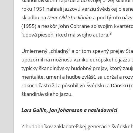
škandinávskom zájazde a do svojej prvej škandi
roku 1951 nahrali jazzovú verziu švédskej piesn
skladbu na
Dear Old Stockholm
a pod týmto názv
(1955) a neskôr John Coltrane so svojím kvarte
3
ľudová pieseň, i keď má svojho autora.
Umiernený „chladný“ a pritom spevný prejav Sta
upozornil na možnosti vzniku európskeho jazzu s
typicky škandinávsky hudobný prejav, ktorý za
mentalite, umení a hudbe zvlášť, sa udržal a rozv
rokoch často žil a pôsobil vo Švédsku a Dánsku 
škandinávskeho jazzu.
Lars Gullin, Jan Johansson a nasledovníci
Z hudobníkov zakladateľskej generácie švédskeh