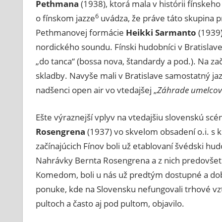
Pethmana
(1938), ktorá mala v histórii fínske
6
o fínskom jazze
uvádza, že práve táto skupina pr
Pethmanovej formácie
Heikki Sarmanto
(1939
nordického soundu. Fínski hudobníci v Bratislave 
„do tanca“ (bossa nova, štandardy a pod.). Na zač
skladby. Navyše mali v Bratislave samostatný jaz
nadšenci open air vo vtedajšej „
Záhrade umelcov
Ešte výraznejší vplyv na vtedajšiu slovenskú scé
Rosengrena
(1937) vo skvelom obsadení o.i. s 
začínajúcich Fínov boli už etablovaní švédski h
Nahrávky Bernta Rosengrena a z nich predovšetký
Komedom, boli u nás už predtým dostupné a dobre
ponuke, kde na Slovensku nefungovali trhové vzť
pultoch a často aj pod pultom, objavilo.