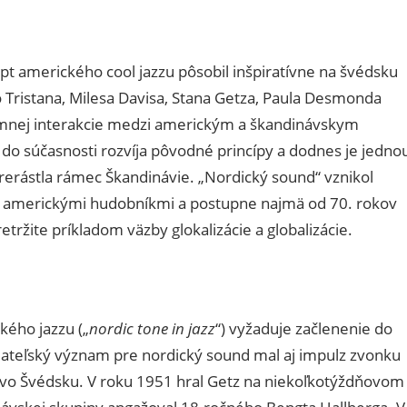
pt amerického cool jazzu pôsobil inšpiratívne na švédsku
 Tristana, Milesa Davisa, Stana Getza, Paula Desmonda
omnej interakcie medzi americkým a škandinávskym
 do súčasnosti rozvíja pôvodné princípy a dodnes je jedno
prerástla rámec Škandinávie. „Nordický sound“ vznikol
i americkými hudobníkmi a postupne najmä od 70. rokov
ržite príkladom väzby glokalizácie a globalizácie.
kého jazzu („
nordic tone in jazz
“) vyžaduje začlenenie do
ateľský význam pre nordický sound mal aj impulz zvonku
vo Švédsku. V roku 1951 hral Getz na niekoľkotýždňovom