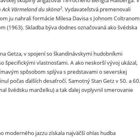
návskej skupiny angažoval 18-ročného Bengta Hallberga. V
2
e
Ack Värmeland du sköna
.
Vydavateľstvá premenovali
om ju nahrali formácie Milesa Davisa s Johnom Coltranom
tom (1963). Skladba býva dodnes označovaná ako švédska
na Getza, v spojení so škandinávskymi hudobníkmi
o špecifickými vlastnosťami. A ako neskorší vývoj ukázal,
ujímavým spôsobom splýva s predstavami o severskej
inul počas ďalších desaťročí. Samotný Stan Getz v 50. a 60
(mal švédsku manželku) a tak ďalej ovplyvnil smerovanie
o moderného jazzu získala najväčší ohlas hudba