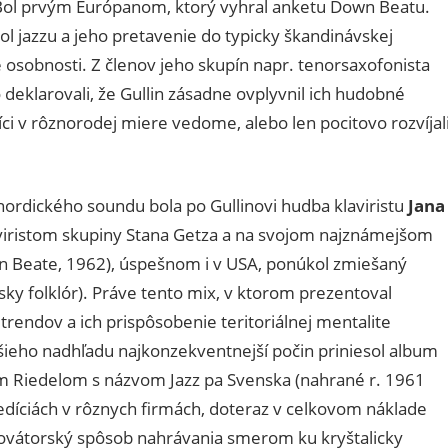
Bol prvým Európanom, ktorý vyhral anketu Down Beatu.
l jazzu a jeho pretavenie do typicky škandinávskej
 osobnosti. Z členov jeho skupín napr. tenorsaxofonista
deklarovali, že Gullin zásadne ovplyvnil ich hudobné
i v rôznorodej miere vedome, alebo len pocitovo rozvíjal
 nordického soundu bola po Gullinovi hudba klaviristu
Jana
laviristom skupiny Stana Getza a na svojom najznámejšom
 Beate, 1962), úspešnom i v USA, ponúkol zmiešaný
ky folklór). Práve tento mix, v ktorom prezentoval
rendov a ich prispôsobenie teritoriálnej mentalite
ršieho nadhľadu najkonzekventnejší počin priniesol album
 Riedelom s názvom Jazz pa Svenska (nahrané r. 1961
edíciách v rôznych firmách, doteraz v celkovom náklade
ovátorský spôsob nahrávania smerom ku kryštalicky