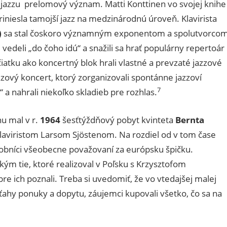
ho jazzu prelomový význam. Matti Konttinen vo svojej knihe
iniesla tamojší jazz na medzinárodnú úroveň. Klavirista
)
sa stal čoskoro významným exponentom a spolutvorco
vedeli „do čoho idú“ a snažili sa hrať populárny repertoár
iatku ako koncertný blok hrali vlastné a prevzaté jazzové
zový koncert, ktorý zorganizovali spontánne jazzoví
7
“ a nahrali niekoľko skladieb pre rozhlas.
nu mal v r.
1964
šesťtýždňový pobyt kvinteta
Bernta
klaviristom Larsom Sjöstenom. Na rozdiel od v tom čase
udobníci všeobecne považovaní za európsku špičku.
m tie, ktoré realizoval v Poľsku s Krzysztofom
 ich poznali. Treba si uvedomiť, že vo vtedajšej malej
ahy ponuky a dopytu, záujemci kupovali všetko, čo sa na