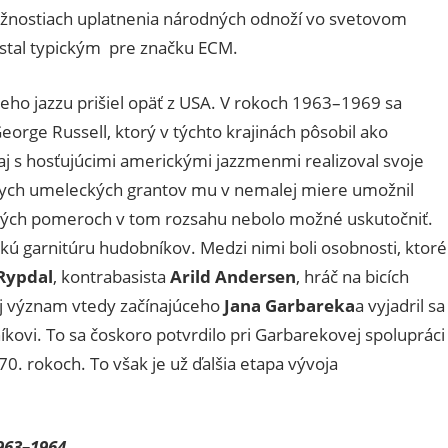
ožnostiach uplatnenia národných odnoží vo svetovom
stal typickým pre značku ECM.
eho jazzu prišiel opäť z USA. V rokoch 1963–1969 sa
eorge Russell, ktorý v týchto krajinách pôsobil ako
 s hosťujúcimi americkými jazzmenmi realizoval svoje
skych umeleckých grantov mu v nemalej miere umožnil
čných pomeroch v tom rozsahu nebolo možné uskutočniť.
ú garnitúru hudobníkov. Medzi nimi boli osobnosti, ktoré
Rypdal
, kontrabasista
Arild Andersen
, hráč na bicích
 aj význam vtedy začínajúceho
Jana Garbareka
a vyjadril sa
vi. To sa čoskoro potvrdilo pri Garbarekovej spolupráci
0. rokoch. To však je už ďalšia etapa vývoja
963–1964