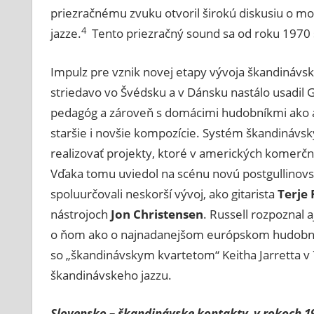
priezračnému zvuku otvoril širokú diskusiu o m
4
jazze.
Tento priezračný sound sa od roku 1970 
Impulz pre vznik novej etapy vývoja škandinávsk
striedavo vo Švédsku a v Dánsku nastálo usadil G
pedagóg a zároveň s domácimi hudobníkmi ako aj
staršie i novšie kompozície. Systém škandináv
realizovať projekty, ktoré v amerických komer
Vďaka tomu uviedol na scénu novú postgullinovsk
spoluurčovali neskorší vývoj, ako gitarista
Terje 
nástrojoch
Jon Christensen
. Russell rozpoznal
o ňom ako o najnadanejšom európskom hudobníko
so „škandinávskym kvartetom“ Keitha Jarretta v 7
škandinávskeho jazzu.
Slovensko – škandinávske kontakty v rokoch 1