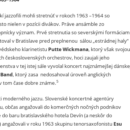
í jazzofili mohli stretnúť v rokoch 1963 –1964 so
o nielen v pozícii divákov. Práve ansámble zo
kopnícky význam. Prvé stretnutia so severskými formáciam
toval v Bratislave pred preplnenou sálou „estrádnej haly“
védskeho klarinetistu
Putte Wickmana
, ktorý však svojou
 československých orchestrov, hoci zaujali jeho
stva v tej istej sále vyvolal koncert najznámejšej dánske
 Band
, ktorý zasa nedosahoval úroveň anglických
5
u v tom čase dobre známe.
asti moderného jazzu. Slovenské koncertné agentúry
iu, občas angažovali do komerčných nočných podnikov
e do baru bratislavského hotela Devín (a neskôr do
 angažovali v roku 1963 skupinu tenorsaxofonistu
Esu