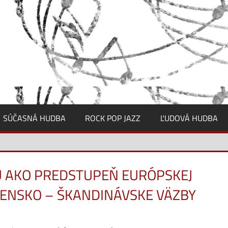
SÚČASNÁ HUDBA
ROCK POP JAZZ
ĽUDOVÁ HUDBA
U AKO PREDSTUPEŇ EURÓPSKEJ
VENSKO – ŠKANDINÁVSKE VÄZBY