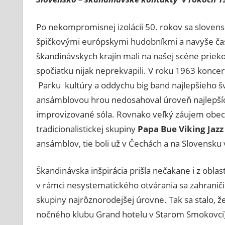
Po nekompromisnej izolácii 50. rokov sa slovensk
špičkovými európskymi hudobníkmi a navyše čast
škandinávskych krajín mali na našej scéne prie
spočiatku nijak neprekvapili. V roku 1963 koncer
Parku kultúry a oddychu big band najlepšieho š
ansámblovou hrou nedosahoval úroveň najlepších
improvizované sóla. Rovnako veľký záujem obecen
tradicionalistickej skupiny
Papa Bue Viking Jazz
ansámblov, tie boli už v Čechách a na Slovensk
Škandinávska inšpirácia prišla nečakane i z obl
v rámci nesystematického otvárania sa zahranič
skupiny najrôznorodejšej úrovne. Tak sa stalo, ž
nočného klubu Grand hotelu v Starom Smokovci)