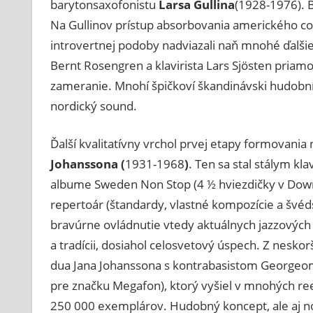
barytonsaxofonistu
Larsa Gullina
(1928-1976). 
Na Gullinov prístup absorbovania amerického coo
introvertnej podoby nadviazali naň mnohé ďalšie
Bernt Rosengren a klavirista Lars Sjösten
priamo 
zameranie. Mnohí špičkoví škandinávski hudobníc
nordický sound.
Ďalší kvalitatívny vrchol prvej etapy formovania
Johanssona (
1931-1968
)
. Ten sa stal stálym k
albume Sweden Non Stop (4 ½ hviezdičky v Down
repertoár (štandardy, vlastné kompozície a švéds
bravúrne ovládnutie vtedy aktuálnych jazzových t
a tradícii, dosiahol celosvetový úspech. Z nesko
dua Jana Johanssona s kontrabasistom Georgeom
pre značku Megafon), ktorý vyšiel v mnohých re
250 000 exemplárov. Hudobný koncept, ale aj n