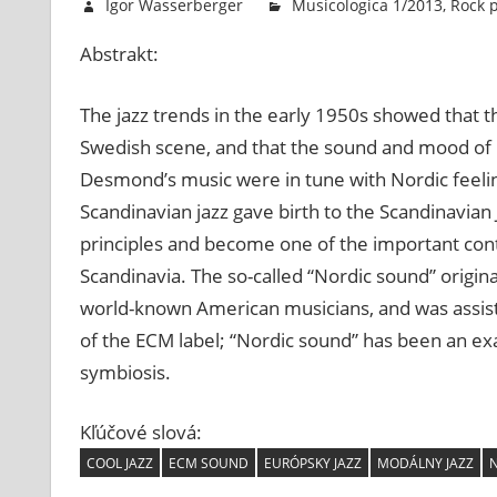
Igor Wasserberger
Musicologica 1/2013
,
Rock p
Abstrakt:
The jazz trends in the early 1950s showed that th
Swedish scene, and that the sound and mood of Le
Desmond’s music were in tune with Nordic feeli
Scandinavian jazz gave birth to the Scandinavian J
principles and become one of the important cont
Scandinavia. The so-called “Nordic sound” origi
world-known American musicians, and was assist
of the ECM label; “Nordic sound” has been an exam
symbiosis.
Kľúčové slová:
COOL JAZZ
ECM SOUND
EURÓPSKY JAZZ
MODÁLNY JAZZ
N