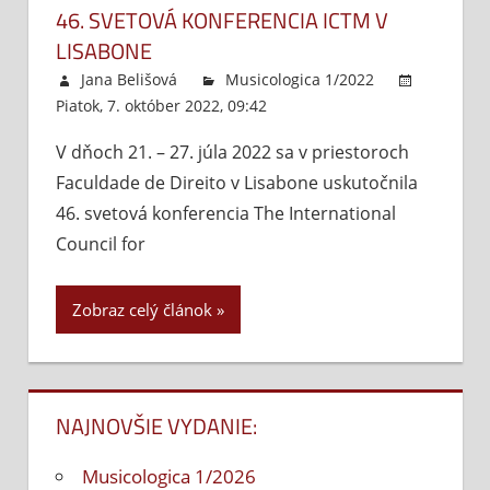
46. SVETOVÁ KONFERENCIA ICTM V
LISABONE
Jana Belišová
Musicologica 1/2022
Piatok, 7. október 2022, 09:42
Komentáre vypnuté
na
46.
V dňoch 21. – 27. júla 2022 sa v priestoroch
sve
Faculdade de Direito v Lisabone uskutočnila
kon
ICT
46. svetová konferencia The International
v
Council for
Lis
Zobraz celý článok
NAJNOVŠIE VYDANIE:
Musicologica 1/2026