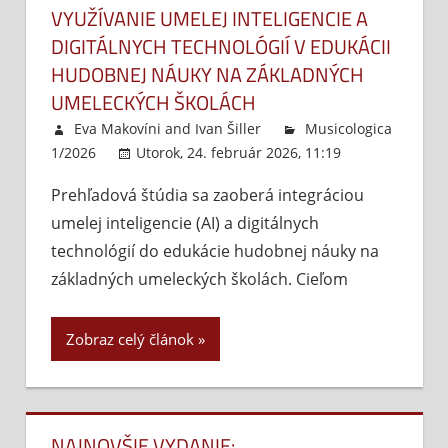
VYUŽÍVANIE UMELEJ INTELIGENCIE A
DIGITÁLNYCH TECHNOLÓGIÍ V EDUKÁCII
HUDOBNEJ NÁUKY NA ZÁKLADNÝCH
UMELECKÝCH ŠKOLÁCH
Eva Makovíni
and
Ivan Šiller
Musicologica
1/2026
Utorok, 24. február 2026, 11:19
Komentáre
Prehľadová štúdia sa zaoberá integráciou
vypnuté
na
umelej inteligencie (AI) a digitálnych
Využ
umel
technológií do edukácie hudobnej náuky na
inte
základných umeleckých školách. Cieľom
a
digi
Zobraz celý článok
tech
v
eduk
hud
NAJNOVŠIE VYDANIE:
náu