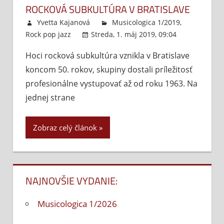
ROCKOVÁ SUBKULTÚRA V BRATISLAVE
Yvetta Kajanová
Musicologica 1/2019
,
Rock pop jazz
Streda, 1. máj 2019, 09:04
Komentár
Hoci rocková subkultúra vznikla v Bratislave
vypnuté
na
koncom 50. rokov, skupiny dostali príležitosť
Ro
su
profesionálne vystupovať až od roku 1963. Na
v B
jednej strane
Zobraz celý článok
NAJNOVŠIE VYDANIE:
Musicologica 1/2026