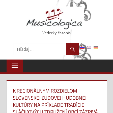
Skip
to
content
Vedecký časopis
K REGIONÁLNYM ROZDIELOM
SLOVENSKEJ ĽUDOVEJ HUDOBNEJ
KULTÚRY NA PRÍKLADE TRADÍCIE
SLÁČIKOVÝCH ZDRUŽENÍ OBCÍ ZÁZRIVÁ