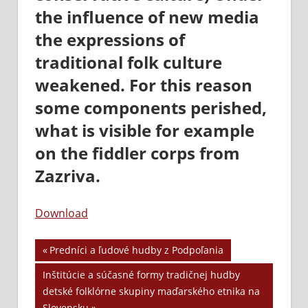
the influence of new media
the expressions of
traditional folk culture
weakened. For this reason
some components perished,
what is visible for example
on the fiddler corps from
Zazriva.
Download
Previous
Predníci a ľudové hudby z Podpoľania
Navigácia
Post:
Next
Inštitúcie a súčasné formy tradičnej hudby
v
Post:
detské folklórne skupiny maďarského etnika na
Slovensku