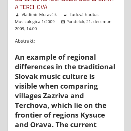
A TERCHOVÁ
Vladimír Moravčík
Ľudová hudba
,
Musicologica 1/2009
Pondelok, 21. december
2009, 14:00
Komentáre vypnuté
na
K
Abstrakt:
regionálnym
rozdielom
An example of regional
slovenskej
ľudovej
differences in the traditional
hudobnej
Slovak music culture is
kultúry
visible when comparing
na
príklade
villages Zazriva and
tradície
Terchova, which lie on the
sláčikových
frontier of regions Kysuce
združení
obcí
and Orava. The current
Zázrivá