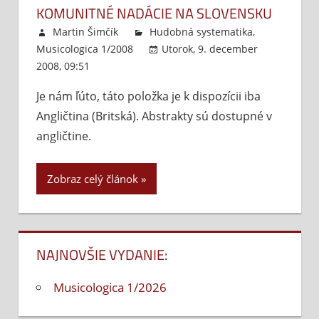
KOMUNITNÉ NADÁCIE NA SLOVENSKU
Martin Šimčík
Hudobná systematika
,
Musicologica 1/2008
Utorok, 9. december
2008, 09:51
Komentáre vypnuté
na
Komunitné
Je nám ľúto, táto položka je k dispozícii iba
nadácie
Angličtina (Britská). Abstrakty sú dostupné v
na
Slovensku
angličtine.
Zobraz celý článok
NAJNOVŠIE VYDANIE:
Musicologica 1/2026