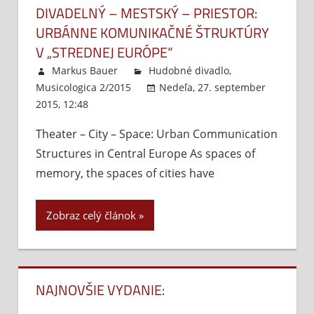
DIVADELNÝ – MESTSKÝ – PRIESTOR:
URBÁNNE KOMUNIKAČNÉ ŠTRUKTÚRY
V „STREDNEJ EURÓPE“
Markus Bauer
Hudobné divadlo
,
Musicologica 2/2015
Nedeľa, 27. september
2015, 12:48
Komentáre vypnuté
na
Divadelný
Theater – City – Space: Urban Communication
–
Structures in Central Europe As spaces of
mestský
–
memory, the spaces of cities have
priestor:
Urbánne
Zobraz celý článok
komunikačné
štruktúry
v „strednej
Európe“
NAJNOVŠIE VYDANIE: