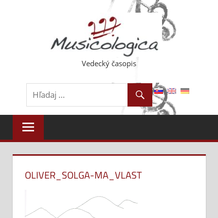
Skip
to
content
Vedecký časopis
OLIVER_SOLGA-MA_VLAST