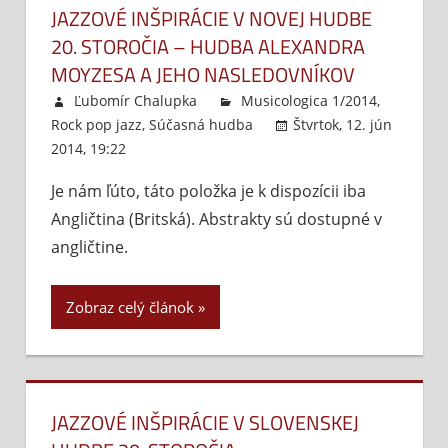
JAZZOVÉ INŠPIRÁCIE V NOVEJ HUDBE
20. STOROČIA – HUDBA ALEXANDRA
MOYZESA A JEHO NASLEDOVNÍKOV
Ľubomír Chalupka
Musicologica 1/2014
,
Rock pop jazz
,
Súčasná hudba
Štvrtok, 12. jún
2014, 19:22
Komentáre vypnuté
na
Jazzové
Je nám ľúto, táto položka je k dispozícii iba
inšpirácie
Angličtina (Britská). Abstrakty sú dostupné v
v
Novej
angličtine.
hudbe
20.
Zobraz celý článok
storočia
–
Hudba
Alexandra
Moyzesa
JAZZOVÉ INŠPIRÁCIE V SLOVENSKEJ
a