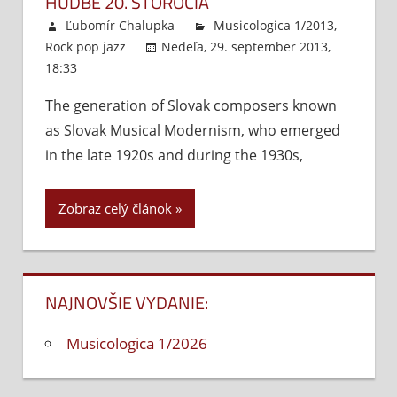
HUDBE 20. STOROČIA
jeho
Ľubomír Chalupka
Musicologica 1/2013
,
nasledovníkov
Rock pop jazz
Nedeľa, 29. september 2013,
18:33
Komentáre vypnuté
na
Jazzové
The generation of Slovak composers known
inšpirácie
as Slovak Musical Modernism, who emerged
v
slovenskej
in the late 1920s and during the 1930s,
hudbe
20.
Zobraz celý článok
storočia
NAJNOVŠIE VYDANIE:
Musicologica 1/2026