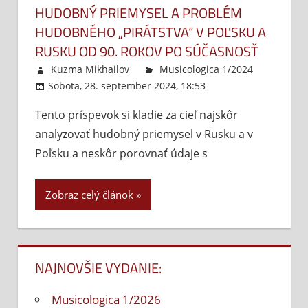
HUDOBNÝ PRIEMYSEL A PROBLÉM
HUDOBNÉHO „PIRÁTSTVA“ V POĽSKU A
RUSKU OD 90. ROKOV PO SÚČASNOSŤ
Kuzma Mikhailov
Musicologica 1/2024
Sobota, 28. september 2024, 18:53
Komentáre
vypnuté
na
Tento príspevok si kladie za cieľ najskôr
Hudobný
analyzovať hudobný priemysel v Rusku a v
priemysel
a
Poľsku a neskôr porovnať údaje s
problém
hudobnéh
Zobraz celý článok
„pirátstva“
v
Poľsku
a
NAJNOVŠIE VYDANIE:
Rusku
od
Musicologica 1/2026
90.