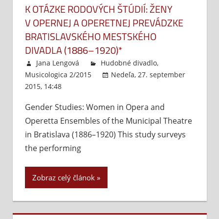
K OTÁZKE RODOVÝCH ŠTÚDIÍ: ŽENY
V OPERNEJ A OPERETNEJ PREVÁDZKE
BRATISLAVSKÉHO MESTSKÉHO
DIVADLA (1886–1920)*
Jana Lengová
Hudobné divadlo
,
Musicologica 2/2015
Nedeľa, 27. september
2015, 14:48
Komentáre vypnuté
na
K otázke
Gender Studies: Women in Opera and
rodových
Operetta Ensembles of the Municipal Theatre
štúdií:
Ženy
in Bratislava (1886–1920) This study surveys
v opernej
the performing
a
operetnej
Zobraz celý článok
prevádzke
bratislavského
Mestského
divadla