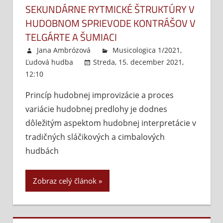
SEKUNDÁRNE RYTMICKÉ ŠTRUKTÚRY V
HUDOBNOM SPRIEVODE KONTRÁŠOV V
TELGÁRTE A ŠUMIACI
Jana Ambrózová
Musicologica 1/2021
,
Ľudová hudba
Streda, 15. december 2021,
12:10
Komentáre vypnuté
na
Sekundárne
Princíp hudobnej improvizácie a proces
rytmické
variácie hudobnej predlohy je dodnes
štruktúry
v
dôležitým aspektom hudobnej interpretácie v
hudobnom
tradičných sláčikových a cimbalových
sprievode
hudbách
kontrášov
v
Zobraz celý článok
Telgárte
a
Šumiaci