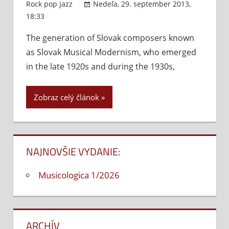
Rock pop jazz
Nedeľa, 29. september 2013,
18:33
Komentáre vypnuté
na
Jazzové
The generation of Slovak composers known
inšpirácie
as Slovak Musical Modernism, who emerged
v
slovenskej
in the late 1920s and during the 1930s,
hudbe
20.
Zobraz celý článok
storočia
NAJNOVŠIE VYDANIE:
Musicologica 1/2026
ARCHÍV