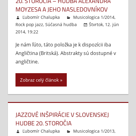
20. STOROČIA – HUDBA ALEXANDRA
MOYZESA A JEHO NASLEDOVNÍKOV
Ľubomír Chalupka
Musicologica 1/2014
,
Rock pop jazz
,
Súčasná hudba
Štvrtok, 12. jún
2014, 19:22
Komentáre vypnuté
na
Jazzové
Je nám ľúto, táto položka je k dispozícii iba
inšpirácie
Angličtina (Britská). Abstrakty sú dostupné v
v
Novej
angličtine.
hudbe
20.
Zobraz celý článok
storočia
–
Hudba
Alexandra
Moyzesa
JAZZOVÉ INŠPIRÁCIE V SLOVENSKEJ
a
HUDBE 20. STOROČIA
jeho
Ľubomír Chalupka
Musicologica 1/2013
,
nasledovníkov