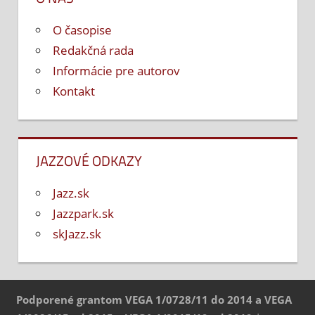
O časopise
Redakčná rada
Informácie pre autorov
Kontakt
JAZZOVÉ ODKAZY
Jazz.sk
Jazzpark.sk
skJazz.sk
Podporené grantom VEGA 1/0728/11 do 2014 a VEGA