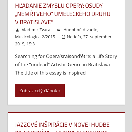
HĽADANIE ZMYSLU OPERY: OSUDY
„NEMŔTVEHO“ UMELECKÉHO DRUHU
V BRATISLAVE*
Vladimír Zvara
Hudobné divadlo
,
Musicologica 2/2015
Nedeľa, 27. september
2015, 15:31
Komentáre vypnuté
na
Hľadanie zmyslu
Searching for Opera’sraisond’être: a Life Story
opery:
of the “undead” Artistic Genre in Bratislava
Osudy
„nemŕtveho“
The title of this essay is inspired
umeleckého
druhu
Zobraz celý článok
v Bratislave*
JAZZOVÉ INŠPIRÁCIE V NOVEJ HUDBE