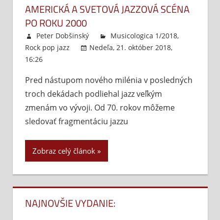
AMERICKÁ A SVETOVÁ JAZZOVÁ SCÉNA
PO ROKU 2000
Peter Dobšinský
Musicologica 1/2018
,
Rock pop jazz
Nedeľa, 21. október 2018,
16:26
Komentáre vypnuté
na
Americká
Pred nástupom nového milénia v posledných
a
troch dekádach podliehal jazz veľkým
svetová
jazzová
zmenám vo vývoji. Od 70. rokov môžeme
scéna
sledovať fragmentáciu jazzu
po
roku
Zobraz celý článok
2000
NAJNOVŠIE VYDANIE: