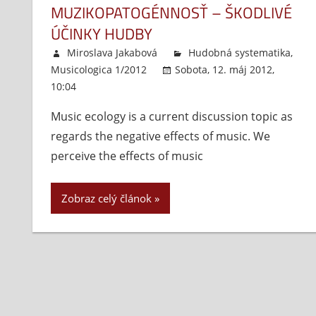
MUZIKOPATOGÉNNOSŤ – ŠKODLIVÉ
ÚČINKY HUDBY
Miroslava Jakabová
Hudobná systematika
,
Musicologica 1/2012
Sobota, 12. máj 2012,
10:04
Komentáre vypnuté
na
Muzikopatogénnosť
Music ecology is a current discussion topic as
–
regards the negative effects of music. We
škodlivé
účinky
perceive the effects of music
hudby
Zobraz celý článok