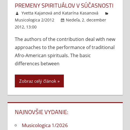
PREMENY SPIRITUÁLOV V SÚČASNOSTI
Yvetta Kajanová
and
Katarína Kasanová
Musicologica 2/2012
Nedeľa, 2. december
2012, 13:00
Komentáre vypnuté
na
Premeny
The authors of the contribution deal with new
spirituálov
approaches to the performance of traditional
v
súčasnosti
Afro-American spirituals. The basic
differences between
Zobraz celý článok
NAJNOVŠIE VYDANIE:
Musicologica 1/2026